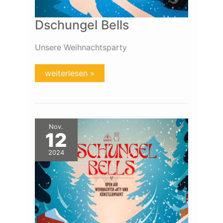
Dschungel Bells
Unsere Weihnachtsparty
weiterlesen »
Dschungel
Nov.
Bells
12
2024