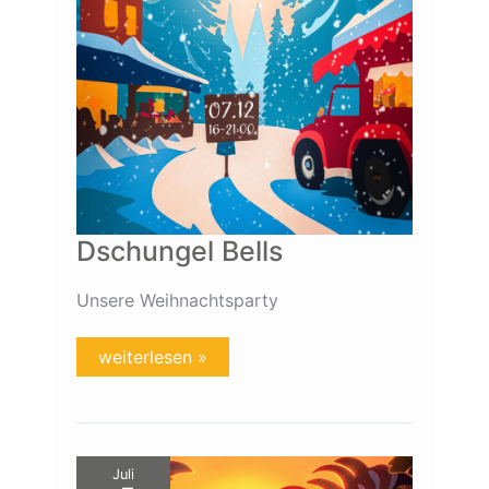
Dschungel Bells
Unsere Weihnachtsparty
weiterlesen »
Dschungel
Juli
Fieber