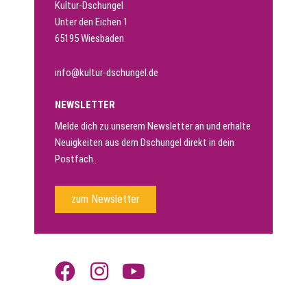
Kultur-Dschungel
Unter den Eichen 1
65195 Wiesbaden
info@kultur-dschungel.de
NEWSLETTER
Melde dich zu unserem Newsletter an und erhalte
Neuigkeiten aus dem Dschungel direkt in dein
Postfach.
zum Newsletter
F
I
Y
a
n
o
c
s
u